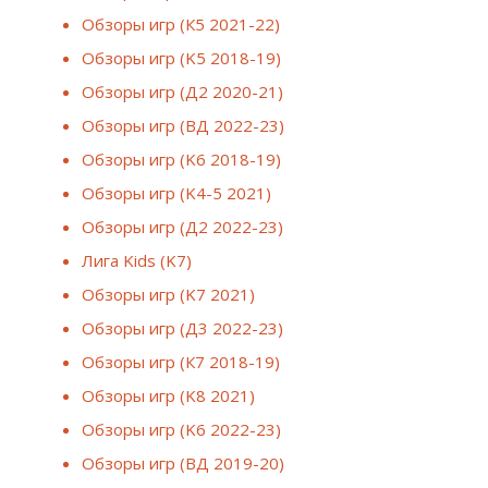
Обзоры игр (К5 2021-22)
Обзоры игр (K5 2018-19)
Обзоры игр (Д2 2020-21)
Обзоры игр (ВД 2022-23)
Обзоры игр (K6 2018-19)
Обзоры игр (K4-5 2021)
Обзоры игр (Д2 2022-23)
Лига Kids (K7)
Обзоры игр (K7 2021)
Обзоры игр (Д3 2022-23)
Обзоры игр (К7 2018-19)
Обзоры игр (K8 2021)
Обзоры игр (K6 2022-23)
Обзоры игр (ВД 2019-20)