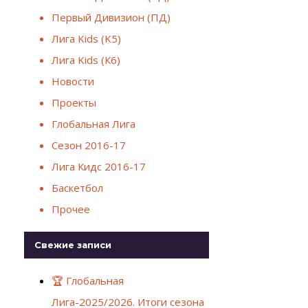
Первый Дивизион (ПД)
Лига Kids (K5)
Лига Kids (К6)
Новости
Проекты
Глобальная Лига
Сезон 2016-17
Лига Кидс 2016-17
Баскетбол
Прочее
Свежие записи
🏆 Глобальная
Лига-2025/2026. Итоги сезона