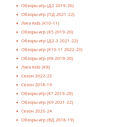
Обзоры игр (Д2 2019-20)
Обзоры игр (ПД 2021-22)
Лига Kids (K10-11)
Обзоры игр (K5 2019-20)
Обзоры игр (Д2-3 2021-22)
Обзоры игр (K10-11 2022-23)
Обзоры игр (K6 2019-20)
Лига Kids (K9)
Сезон 2022-23
Сезон 2018-19
Обзоры игр (К7 2019-20)
Обзоры игр (K9 2021-22)
Сезон 2023-24
Обзоры игр (ВД 2018-19)