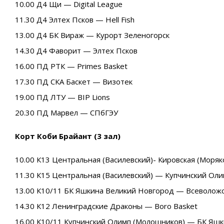
10.00 Д4 Щи — Digital League
11.30 Д4 Элтех Псков — Hell Fish
13.00 Д4 БК Вираж — Курорт Зеленогорск
14.30 Д4 Фаворит — Элтех Псков
16.00 ПД РТК — Primes Basket
17.30 ПД СКА Баскет — Визотек
19.00 ПД ЛТУ — BIP Lions
20.30 ПД Марвел — СПбГЭУ
Корт Коби Брайант (3 зал)
10.00 К13 Центральная (Василевский)- Кировская (Моряк
11.30 К15 Центральная (Василевский) — Купчинский Оли
13.00 К10/11 БК Яшкина Великий Новгород — Всеволож
14.30 К12 Ленинградские Драконы — Boro Basket
16.00 К10/11 Купчинский Олимп (Молошников) — БК Яш