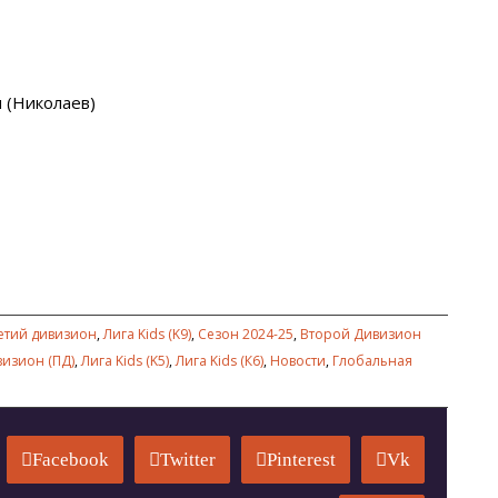
 (Николаев)
етий дивизион
,
Лига Kids (K9)
,
Сезон 2024-25
,
Второй Дивизион
изион (ПД)
,
Лига Kids (K5)
,
Лига Kids (К6)
,
Новости
,
Глобальная
Facebook
Twitter
Pinterest
Vk