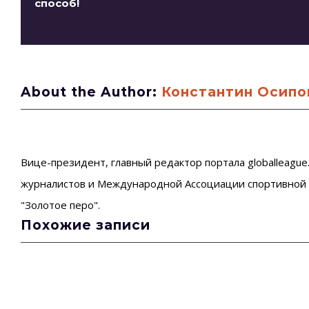
способ!
About the Author:
Константин Осипо
Вице-президент, главный редактор портала globalleague
журналистов и Международной Ассоциации спортивной п
"Золотое перо".
Похожие записи