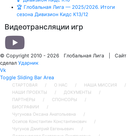
🏆 Глобальная Лига — 2025/2026. Итоги
сезона Дивизион Кидс К13/12
Видеотрансляции игр
© Copyright 2010 -
2026 Глобальная Лига | Сайт
сделал
Ударник
Vk
Toggle Sliding Bar Area
СТАРТОВАЯ
О НАС
НАША МИССИЯ
НАШИ ПРОЕКТЫ
ДОКУМЕНТЫ
ПАРТНЕРЫ
СПОНСОРЫ
БИОГРАФИИ
Чугунова Оксана Анатольевна
Осипов Константин Константинович
Чугунов Дмитрий Евгеньевич
Деломудрова Екатерина Дмитриевна