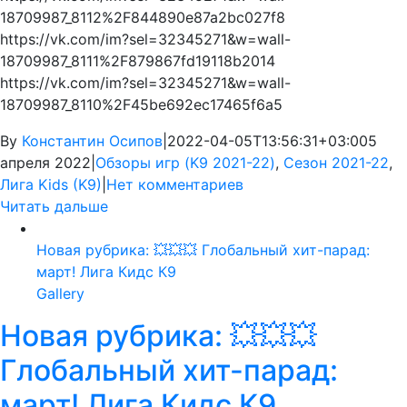
18709987_8112%2F844890e87a2bc027f8
https://vk.com/im?sel=32345271&w=wall-
18709987_8111%2F879867fd19118b2014
https://vk.com/im?sel=32345271&w=wall-
18709987_8110%2F45be692ec17465f6a5
By
Константин Осипов
|
2022-04-05T13:56:31+03:00
5
апреля 2022
|
Обзоры игр (K9 2021-22)
,
Сезон 2021-22
,
Лига Kids (K9)
|
Нет комментариев
Читать дальше
Новая рубрика: 💥💥💥 Глобальный хит-парад:
март! Лига Кидс К9
Gallery
Новая рубрика: 💥💥💥
Глобальный хит-парад:
март! Лига Кидс К9