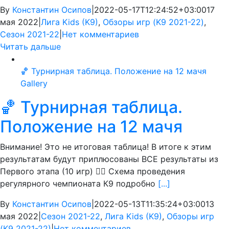
By
Константин Осипов
|
2022-05-17T12:24:52+03:00
17
мая 2022
|
Лига Kids (K9)
,
Обзоры игр (K9 2021-22)
,
Сезон 2021-22
|
Нет комментариев
Читать дальше
🏀 Турнирная таблица. Положение на 12 мачя
Gallery
🏀 Турнирная таблица.
Положение на 12 мачя
Внимание! Это не итоговая таблица! В итоге к этим
результатам будут приплюсованы ВСЕ результаты из
Первого этапа (10 игр) 👍🏻 Схема проведения
регулярного чемпионата К9 подробно
[...]
By
Константин Осипов
|
2022-05-13T11:35:24+03:00
13
мая 2022
|
Сезон 2021-22
,
Лига Kids (K9)
,
Обзоры игр
(K9 2021-22)
|
Нет комментариев