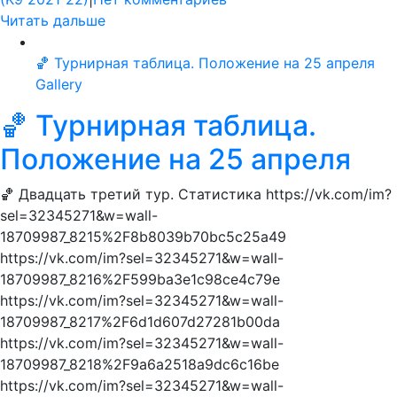
Читать дальше
🏀 Турнирная таблица. Положение на 25 апреля
Gallery
🏀 Турнирная таблица.
Положение на 25 апреля
🏀 Двадцать третий тур. Статистика https://vk.com/im?
sel=32345271&w=wall-
18709987_8215%2F8b8039b70bc5c25a49
https://vk.com/im?sel=32345271&w=wall-
18709987_8216%2F599ba3e1c98ce4c79e
https://vk.com/im?sel=32345271&w=wall-
18709987_8217%2F6d1d607d27281b00da
https://vk.com/im?sel=32345271&w=wall-
18709987_8218%2F9a6a2518a9dc6c16be
https://vk.com/im?sel=32345271&w=wall-