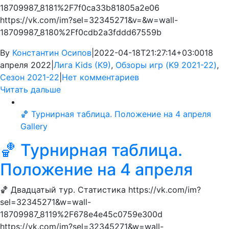
18709987_8181%2F7f0ca33b81805a2e06
https://vk.com/im?sel=32345271&v=&w=wall-
18709987_8180%2Ff0cdb2a3fddd67559b
By
Константин Осипов
|
2022-04-18T21:27:14+03:00
18
апреля 2022
|
Лига Kids (K9)
,
Обзоры игр (K9 2021-22)
,
Сезон 2021-22
|
Нет комментариев
Читать дальше
🏀 Турнирная таблица. Положение на 4 апреля
Gallery
🏀 Турнирная таблица.
Положение на 4 апреля
🏀 Двадцатый тур. Статистика https://vk.com/im?
sel=32345271&w=wall-
18709987_8119%2F678e4e45c0759e300d
https://vk.com/im?sel=32345271&w=wall-