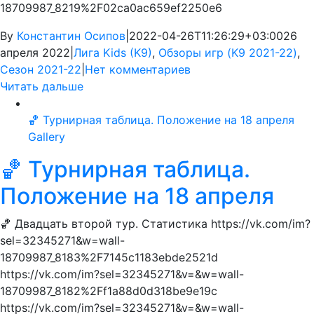
18709987_8219%2F02ca0ac659ef2250e6
By
Константин Осипов
|
2022-04-26T11:26:29+03:00
26
апреля 2022
|
Лига Kids (K9)
,
Обзоры игр (K9 2021-22)
,
Сезон 2021-22
|
Нет комментариев
Читать дальше
🏀 Турнирная таблица. Положение на 18 апреля
Gallery
🏀 Турнирная таблица.
Положение на 18 апреля
🏀 Двадцать второй тур. Статистика https://vk.com/im?
sel=32345271&w=wall-
18709987_8183%2F7145c1183ebde2521d
https://vk.com/im?sel=32345271&v=&w=wall-
18709987_8182%2Ff1a88d0d318be9e19c
https://vk.com/im?sel=32345271&v=&w=wall-