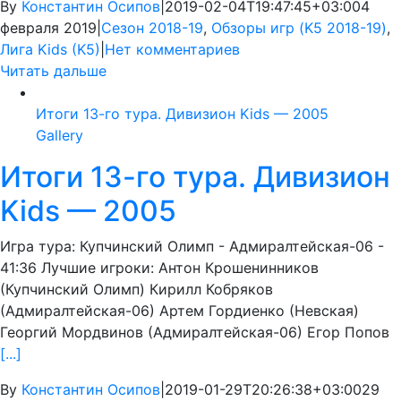
By
Константин Осипов
|
2019-02-04T19:47:45+03:00
4
февраля 2019
|
Сезон 2018-19
,
Обзоры игр (K5 2018-19)
,
Лига Kids (K5)
|
Нет комментариев
Читать дальше
Итоги 13-го тура. Дивизион Kids — 2005
Gallery
Итоги 13-го тура. Дивизион
Kids — 2005
Игра тура: Купчинский Олимп - Адмиралтейская-06 -
41:36 Лучшие игроки: Антон Крошенинников
(Купчинский Олимп) Кирилл Кобряков
(Адмиралтейская-06) Артем Гордиенко (Невская)
Георгий Мордвинов (Адмиралтейская-06) Егор Попов
[...]
By
Константин Осипов
|
2019-01-29T20:26:38+03:00
29