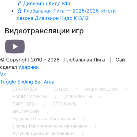
🏀 Дивизион Кидс К16
🏆 Глобальная Лига — 2025/2026. Итоги
сезона Дивизион Кидс К13/12
Видеотрансляции игр
© Copyright 2010 -
2026 Глобальная Лига | Сайт
сделал
Ударник
Vk
Toggle Sliding Bar Area
СТАРТОВАЯ
О НАС
НАША МИССИЯ
НАШИ ПРОЕКТЫ
ДОКУМЕНТЫ
ПАРТНЕРЫ
СПОНСОРЫ
БИОГРАФИИ
Чугунова Оксана Анатольевна
Осипов Константин Константинович
Чугунов Дмитрий Евгеньевич